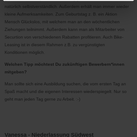
natürlich selbstverständlich. Außerdem erhält man immer wieder
kleine Aufmerksamkeiten. Zum Geburtstag z. B. ein Aktion
Mensch Glückslos, mit welchem man an den wöchentlichen
Ziehungen teilnimmt. Außerdem kann man als Mitarbeiter von
Securtion von verschiedenen Rabatten profitieren. Auch Bike-
Leasing ist in diesem Rahmen z.B. zu vergünstigten
Konditionen möglich.
Welchen Tipp möchtest Du zukünftigen Bewerbern*innen
mitgeben?
Man sollte sich eine Ausbildung suchen, die vom ersten Tag an
Spaß macht und die eigenen Interessen wiederspiegelt. Nur so
geht man jeden Tag gerne zu Arbeit. :-)
Vanessa - Niederlassung Südwest