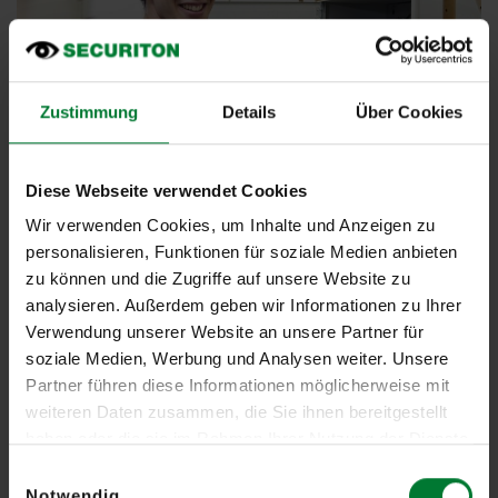
Zustimmung
Details
Über Cookies
Diese Webseite verwendet Cookies
Warum hast Du Dich für die Ausbildung zum
Wir verwenden Cookies, um Inhalte und Anzeigen zu
Informationselektroniker entschieden?
personalisieren, Funktionen für soziale Medien anbieten
zu können und die Zugriffe auf unsere Website zu
Schon zu meiner Schulzeit war ich begeistert von Elektronik. In
analysieren. Außerdem geben wir Informationen zu Ihrer
meinem zunächst begonnenen Studium mit Fachrichtung
Verwendung unserer Website an unsere Partner für
Elektrotechnik habe ich jedoch gemerkt, dass mir der Praxisbezug
soziale Medien, Werbung und Analysen weiter. Unsere
fehlt. Mein Ziel war es, eine Ausbildung zu finden, die Theorie und
Partner führen diese Informationen möglicherweise mit
Praxis verbindet.
weiteren Daten zusammen, die Sie ihnen bereitgestellt
haben oder die sie im Rahmen Ihrer Nutzung der Dienste
Was findest Du an Deiner Ausbildung besonders spannend?
gesammelt haben.
Einwilligungsauswahl
Besonders spannend finde ich, dass man zu Beginn der
Notwendig