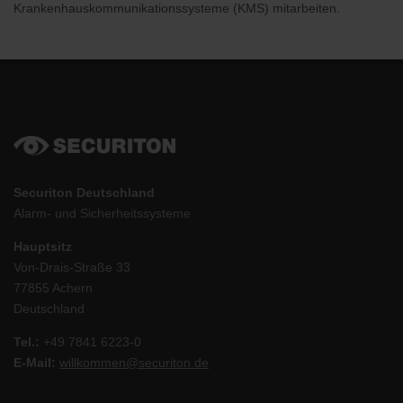
Krankenhauskommunikationssysteme (KMS) mitarbeiten.
Securiton Deutschland
Alarm- und Sicherheitssysteme
Hauptsitz
Von-Drais-Straße 33
77855 Achern
Deutschland
Tel.:
+49 7841 6223-0
E-Mail:
willkommen@securiton.de