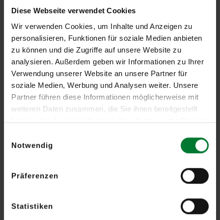
Diese Webseite verwendet Cookies
Sind die Stellenangebote im Online-
Stellenmarkt aktuell?
Wir verwenden Cookies, um Inhalte und Anzeigen zu
personalisieren, Funktionen für soziale Medien anbieten
Ja, die Stellenanzeigen auf unserer Webseite sind stets
zu können und die Zugriffe auf unsere Website zu
aktuell. Positionen, die wir bereits besetzen konnten, werden
analysieren. Außerdem geben wir Informationen zu Ihrer
umgehend aus den Stellenangeboten entfernt.
Verwendung unserer Website an unsere Partner für
soziale Medien, Werbung und Analysen weiter. Unsere
Wie kann ich mich bewerben?
Partner führen diese Informationen möglicherweise mit
weiteren Daten zusammen, die Sie ihnen bereitgestellt
Ist es möglich, sich auf mehrere Positionen
haben oder die sie im Rahmen Ihrer Nutzung der Dienste
gleichzeitig zu bewerben?
gesammelt haben.
Einwilligungsauswahl
Notwendig
Kann ich mich nach einer Absage noch einmal
bewerben?
Präferenzen
Wie lange bleiben meine
Bewerbungsunterlagen gespeichert?
Statistiken
Kann ich mich initiativ bewerben?