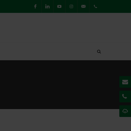
Facebook
LinkedIn
Youtube
Instagram
willkommen@securiton.de
Hauptsitz
Achern
+49 7841
6223-0