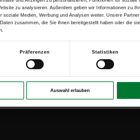
Website zu analysieren. Außerdem geben wir Informationen zu I
em kleinen Städtchen 12 Kilometer
r soziale Medien, Werbung und Analysen weiter. Unsere Partner
iegt der Helenesee, einer der
 Daten zusammen, die Sie ihnen bereitgestellt haben oder die s
d Hansestadt Frankfurt (Oder)
n.
rich von Kleists verbunden. Hier
dzeit, hier studierte er einige
lrose ist das Tor zum Naturpark
Präferenzen
Statistiken
“ Brandenburgs bezeichnet wird.
chnikern, einer
arbeiter, arbeitet direkt an der
n den zwei Büroräumen stehen
Auswahl erlauben
ur- und Meßplatz zur Verfügung.