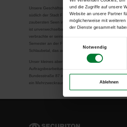
und die Zugriffe auf unsere 
Unsere Geschäftsstelle befindet sich in Müllrose, ein
Website an unsere Partner fü
südlich der Stadt Frankfurt (Oder). Ganz in der Nähe l
möglicherweise mit weiteren
zaubersten Seen in Deutschland. Die Universitäts- un
der Dienste gesammelt habe
ist unverwechselbar mit dem Namen und Schaffen Hein
verbrachte er seine Kindheit und einen Teil seiner Jugen
Einwilligungsauswahl
Semester an der Frankfurter Alma Mater Viadrina. Mül
Notwendig
Schlaubetal, das auch gern als das „Schönste Bachtal
Unser kleines aber feines Team, bestehend aus drei Te
Auftragsbearbeitungsassistenz sowie einem Vertriebsmit
Bundesstraße 87 in knapp 100 m²-Büroräumen. Nebe
Ablehnen
ein Mehrzweckraum, ein Lagerraum sowie ein Reparat